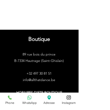
Boutique
89 rue bois du prince
B-7334 Hautrage (Saint-Ghislain)
+32 497 30 81 51
info@allthatdance.be
HORAIRES D'ETE
BOUTIQUE
Lun - Mar - Jeu - Ven :
sur rdv
Phone
WhatsApp
Adresse
Instagram
Mer :
14h - 18h