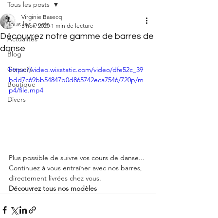
Tous les posts
Virginie Basecq
Tous les posts
5 nov. 2020
1 min de lecture
Découvrez notre gamme de barres de
Actualités
danse
Blog
Conseils
https://video.wixstatic.com/video/dfe52c_39
bdd7c69bb54847b0d865742eca7546/720p/m
Boutique
p4/file.mp4
Divers
Plus possible de suivre vos cours de danse...
Continuez à vous entraîner avec nos barres, 
directement livrées chez vous.
Découvrez tous nos modèles