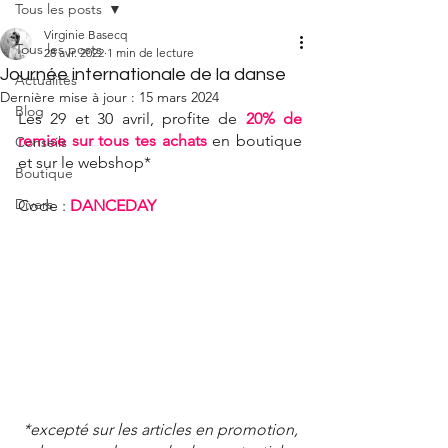
Tous les posts
Virginie Basecq
Tous les posts
28 avr. 2022
1 min de lecture
Journée internationale de la danse
Actualités
Dernière mise à jour :
15 mars 2024
Blog
Les 29 et 30 avril, profite de 
20% de 
remise sur tous tes achats
en boutique 
Conseils
et sur le webshop*
Boutique
Divers
Code : 
DANCEDAY
*excepté sur les articles en promotion, 