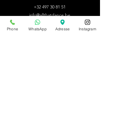
+32 497 30 81 51
info@allthatdance.be
Phone
WhatsApp
Adresse
Instagram
HORAIRES D'ETE
BOUTIQUE
Lun - Mar - Jeu - Ven :
sur rdv
Mer :
14h - 18h
Sam :
10h - 14h
Dim : fermé
Autres horaires : sur rdv
du 20/07/26 au 09/08/26
sur rdv unniquement
PRENDRE RDV