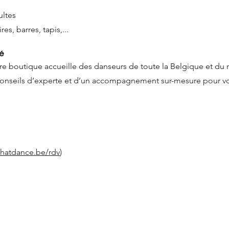
ultes
es, barres, tapis,...
sé
re boutique accueille des danseurs de toute la Belgique et du 
 conseils d’experte et d’un accompagnement sur-mesure pour v
thatdance.be/rdv
)