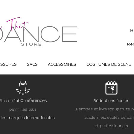
H
USSURES
SACS
ACCESSOIRES
COSTUMES DE SCENE
15
00 références
Plus de
Réductions écoles
Remises et livraison gratuite p
parmi les plus
académies, écoles de da
des marques internationales
et professionnels