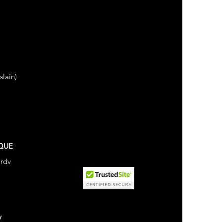
lain)
QUE
 rdv
v