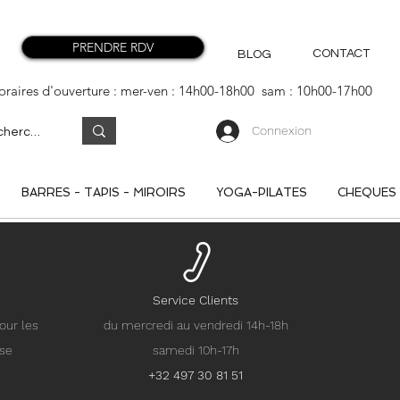
PRENDRE RDV
CONTACT
BLOG
oraires d'ouverture : mer-ven : 14h00-18h00 sam : 10h00-17h00
Connexion
BARRES - TAPIS - MIROIRS
YOGA-PILATES
CHEQUES
Service Clients
our les
du mercredi au vendredi 14h-18h
nse
samedi 10h-17h
+32 497 30 81 51