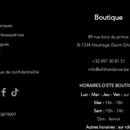
Boutique
arques
bassadrices
89 rue bois du prince
gues
B-7334 Hautrage (Saint-Ghis
s
+32 497 30 81 51
info@allthatdance.be
ue de confidentialité
HORAIRES D'ETE
BOUTI
Lun - Mar - Jeu - Ven :
sur
Mer :
14h - 18h
Sam :
10h - 14h
3879097
Dim : fermé
Autres horaires : sur rd