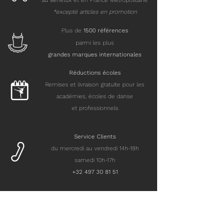
au Benelux et en France Métropolitaine
*excepté articles en promotion
Plus de
15
00 références
parmi les plus
grandes marques internationales
Réductions écoles
Remises et livraison gratuite pour les
académies, écoles de danse
et professionnels
Service Clients
du mercredi au vendredi 14h-18h
samedi 10h-17h
+32 497 30 81 51