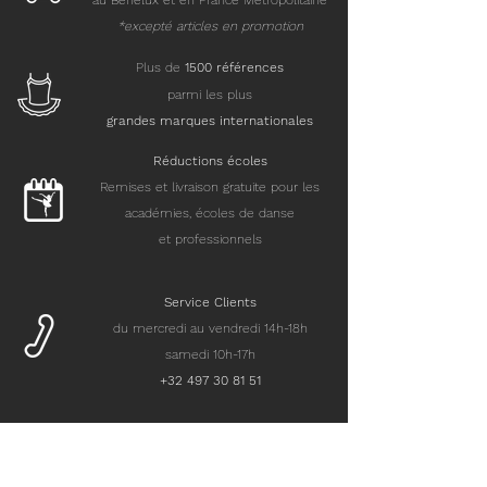
au Benelux et en France Métropolitaine
*excepté articles en promotion
Plus de
15
00 références
parmi les plus
grandes marques internationales
Réductions écoles
Remises et livraison gratuite pour les
académies, écoles de danse
et professionnels
Service Clients
du mercredi au vendredi 14h-18h
samedi 10h-17h
+32 497 30 81 51