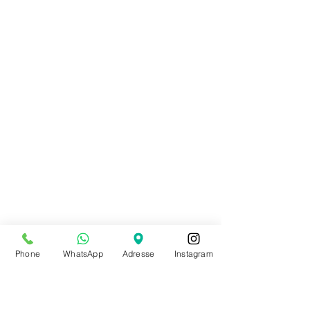
39-40
1
39-41
3
40-42
1
41-42
1
42-43
3
43-44
Phone
WhatsApp
Adresse
Instagram
1
44-44.5
1