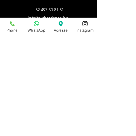
+32 497 30 81 51
info@allthatdance.be
Phone
WhatsApp
Adresse
Instagram
HORAIRES D'ETE
BOUTIQUE
Lun - Mar - Jeu - Ven :
sur rdv
Mer :
14h - 18h
Sam :
10h - 14h
Dim : fermé
Autres horaires : sur rdv
du 20/07/26 au 09/08/26
sur rdv unniquement
PRENDRE RDV