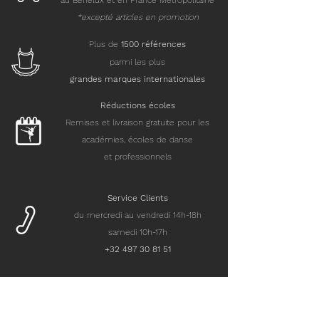
au Benelux et en France Métropolitaine
*excepté articles en promotion
Plus de
15
00 références
parmi les plus
grandes marques internationales
Réductions écoles
Remises et livraison gratuite pour les
académies, écoles de danse
et professionnels
Service Clients
du mercredi au vendredi 14h-18h
samedi 10h-17h
+32 497 30 81 51