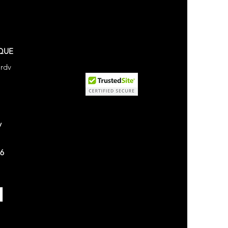
QUE
 rdv
v
26