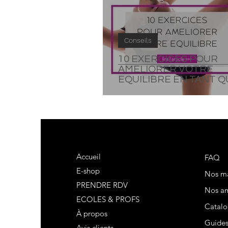
Conseils
10 EXERCICES POUR
AMELIORER VOTRE
EQUILIBRE EN TANT Q
DANSEUR
Accueil
FAQ
E-shop
Nos m
PRENDRE RDV
Nos am
ECOLES & PROFS
Catalo
À propos
Guide
Avis clients