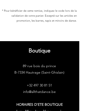
* Pour bénéficier de cette remise, indiquez le code lors de la
validation de votre panier. Excepté sur les articles en
promotion, les barres, tapis et miroirs de danse.
Boutique
89 rue bois du prince
B-7334 Hautrage (Saint-Ghislain)
+32 497 30 81 51
info@allthatdance.be
HORAIRES D'ETE
BOUTIQUE