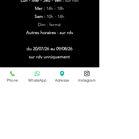
Lun - Mar - Jeu - Ven :
sur rdv
Mer :
14h - 18h
Sam :
10h - 14h
Dim : fermé
Autres horaires : sur rdv
du 20/07/26 au 09/08/26
sur rdv unniquement
PRENDRE RDV
Phone
WhatsApp
Adresse
Instagram
BE0543879097