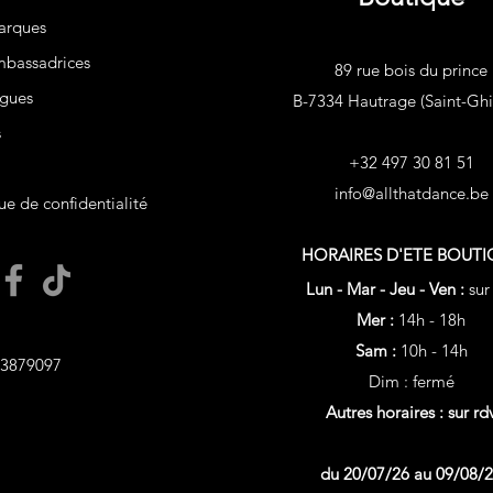
arques
bassadrices
89 rue bois du prince
gues
B-7334 Hautrage (Saint-Ghis
s
+32 497 30 81 51
info@allthatdance.be
ue de confidentialité
HORAIRES D'ETE
BOUTI
Lun - Mar - Jeu - Ven :
sur
Mer :
14h - 18h
Sam :
10h - 14h
3879097
Dim : fermé
Autres horaires : sur rd
du 20/07/26 au 09/08/