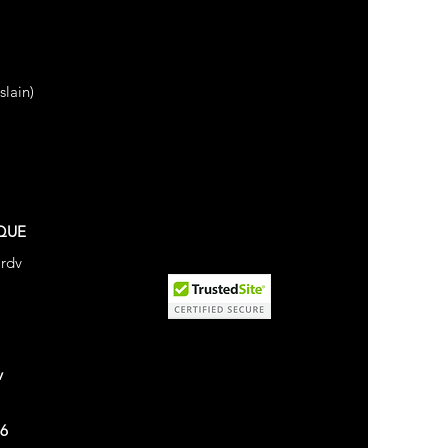
lain)
QUE
 rdv
v
26