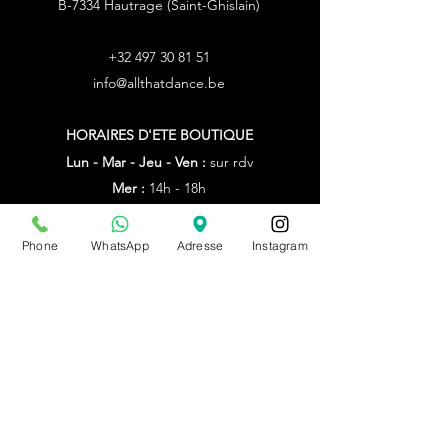
B-7334 Hautrage (Saint-Ghislain)
+32 497 30 81 51
info@allthatdance.be
HORAIRES D'ETE
BOUTIQUE
Lun - Mar - Jeu - Ven :
sur rdv
Mer :
14h - 18h
Sam :
10h - 14h
Dim : fermé
Phone
WhatsApp
Adresse
Instagram
Autres horaires : sur rdv
du 20/07/26 au 09/08/26
sur rdv unniquement
PRENDRE RDV