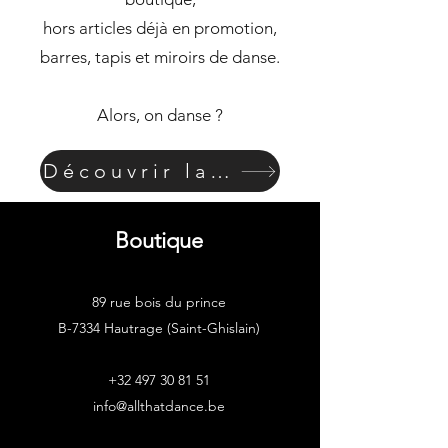
hors articles déjà en promotion,
barres, tapis et miroirs de danse.
Alors, on danse ?
Découvrir la boutique
Boutique
89 rue bois du prince
B-7334 Hautrage (Saint-Ghislain)
+32 497 30 81 51
info@allthatdance.be