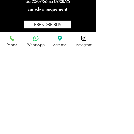
du 20/07/26 au 09/08/26
sur rdv unniquement
PRENDRE RDV
Phone
WhatsApp
Adresse
Instagram
BE0543879097