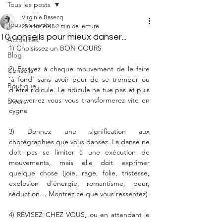
Tous les posts
Virginie Basecq
Tous les posts
23 août 2018
2 min de lecture
10 conseils pour mieux danser...
Actualités
1) Choisissez un BON COURS 
Blog
2) Essayez à chaque mouvement de le faire 
Conseils
‘à fond’ sans avoir peur de se tromper ou 
Boutique
d’être ridicule. Le ridicule ne tue pas et puis 
vous verrez vous vous transformerez vite en 
Divers
cygne  
3) Donnez une signification aux 
chorégraphies que vous dansez. La danse ne 
doit pas se limiter à une exécution de 
mouvements, mais elle doit exprimer 
quelque chose (joie, rage, folie, tristesse, 
explosion d’énergie, romantisme, peur, 
séduction… Montrez ce que vous ressentez) 
4) RÉVISEZ CHEZ VOUS, ou en attendant le 