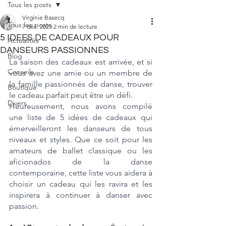
Tous les posts
Virginie Basecq
Tous les posts
7 déc. 2023
2 min de lecture
5 IDEES DE CADEAUX POUR
Actualités
DANSEURS PASSIONNES
Blog
La saison des cadeaux est arrivée, et si 
Conseils
vous avez une amie ou un membre de 
la famille passionnés de danse, trouver 
Boutique
le cadeau parfait peut être un défi. 
Divers
Heureusement, nous avons compilé 
une liste de 5 idées de cadeaux qui 
émerveilleront les danseurs de tous 
niveaux et styles. Que ce soit pour les 
amateurs de ballet classique ou les 
aficionados de la danse 
contemporaine, cette liste vous aidera à 
choisir un cadeau qui les ravira et les 
inspirera à continuer à danser avec 
passion.