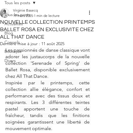
Tous les posts
Virginie Basecq
Tous les posts
19 mars 2025
1 min de lecture
NOUVELLE COLLECTION PRINTEMPS
Actualités
BALLET ROSA EN EXCLUSIVITE CHEZ
Blog
ALL THAT DANCE
Conseils
Dernière mise à jour :
11 août 2025
Les passionnés de danse classique vont 
Boutique
adorer les justaucorps de la nouvelle 
Divers
collection 'Serenade of Spring' de 
Ballet Rosa, disponible exclusivement 
chez All That Dance. 
Inspirée par le printemps, cette 
collection allie élégance, confort et 
performance avec des tissus doux et 
respirants. Les 3 différentes teintes 
pastel apportent une touche de 
fraîcheur, tandis que les finitions 
soignées garantissent une liberté de 
mouvement optimale.