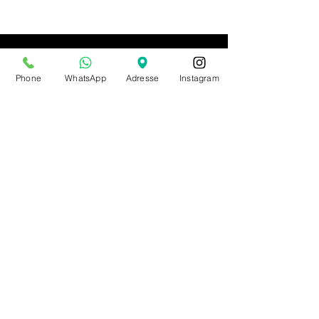
Boutique
Phone
WhatsApp
Adresse
Instagram
89 rue bois du prince
B-7334 Hautrage (Saint-Ghislain)
+32 497 30 81 51
info@allthatdance.be
HORAIRES D'ETE
BOUTIQUE
Lun - Mar - Jeu - Ven :
sur rdv
Mer :
14h - 18h
Sam :
10h - 14h
Dim : fermé
Autres horaires : sur rdv