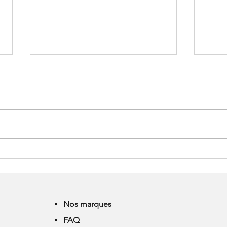
LES POINTES : HISTOIRE -
3 co
FABRICATION - COUDRE
les 
Nos marques
FAQ