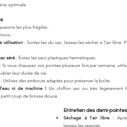
iène optimale
es
ussons les plus fragiles. 
ions :
 utilisation
 : Sortez-les du sac, laissez-les sécher à l’air libre. P
 sac aéré
 : Évitez les sacs plastiques hermétiques.
 : Si vous chaussez vos pointes plusieurs fois par semaine, utili
ubler leur durée de vie.
 : Utilisez des embouts adaptés pour préserver la boîte.
d’eau ni de machine !
 Un chiffon sec ou très légèrement h
 petit coup de brosse douce.
Entretien des demi-pointes
Séchage à l’air libre
 : Aprè
laissez-les respirer.