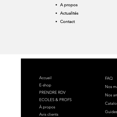
A propos
Actualités
Contact
Accueil
FAQ
E-shop
Nos m
PRENDRE RDV
Nos am
ECOLES & PROFS
Catalo
À propos
Guide
Avis clients