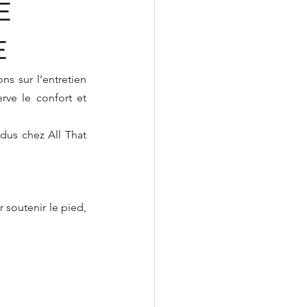
E
E
s sur l’entretien 
ve le confort et 
dus chez All That 
soutenir le pied, 