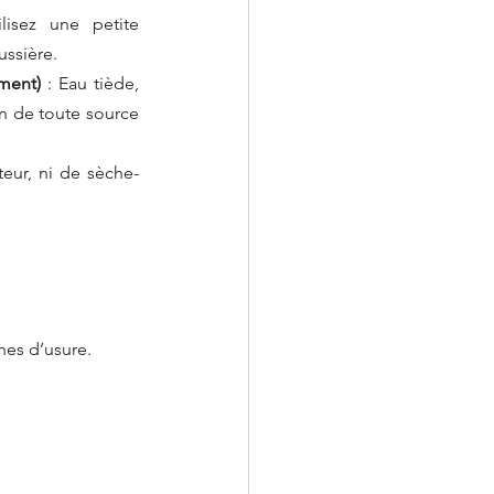
lisez une petite 
ussière.
ement)
 : Eau tiède, 
n de toute source 
teur, ni de sèche-
gnes d’usure.