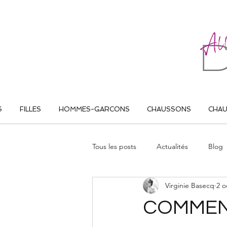
ALL THAT DANCE
S
FILLES
HOMMES-GARCONS
CHAUSSONS
CHA
Tous les posts
Actualités
Blog
Virginie Basecq
2 o
COMMEN