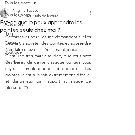
Tous les posts
Virginie Basecq
Tous les posts
29 avr. 2021
2 min de lecture
Est-ce que je peux apprendre les
Actualités
pointes seule chez moi ?
Blog
Certaines jeunes filles me demandent si elles 
Conseils
peuvent s’acheter des pointes et apprendre 
à en faire chez elles. Voici ma réponse :
Boutique
C’est une très mauvaise idée, que vous ayez 
Divers
des bases de danse classique ou que vous 
soyez complètement débutante. Les 
pointes, c’est à la fois extrêmement difficile, 
et dangereux par rapport au risque de 
blessure. (*)