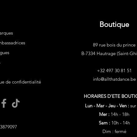
Boutique
arques
bassadrices
89 rue bois du prince
gues
B-7334 Hautrage (Saint-Ghis
s
+32 497 30 81 51
info@allthatdance.be
ue de confidentialité
HORAIRES D'ETE
BOUTI
Lun - Mar - Jeu - Ven :
sur
Mer :
14h - 18h
Sam :
10h - 14h
3879097
Dim : fermé