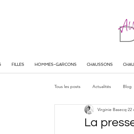
ALL THAT DANCE
S
FILLES
HOMMES-GARCONS
CHAUSSONS
CHA
Tous les posts
Actualités
Blog
Virginie Basecq
22 
La presse