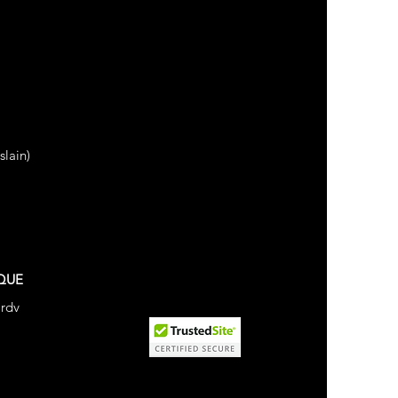
lain)
QUE
 rdv