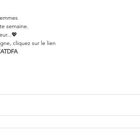
 Femmes 
te semaine.
ur...💖
ligne, cliquez sur le lien 
y/ATDFA