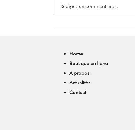
Rédigez un commentaire...
LES SOLDES D'ETE ONT LA :
JUSQU'A -70%
Home
Boutique en ligne
A propos
Actualités
Contact