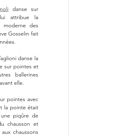
noli
 danse sur 
i attribue la 
e moderne des 
e Gosselin fait 
nnées.
aglioni danse la 
e sur pointes et 
res ballerines 
vant elle.
ur pointes avec 
la pointe était 
 une piqûre de 
du chausson et 
 aux chaussons 