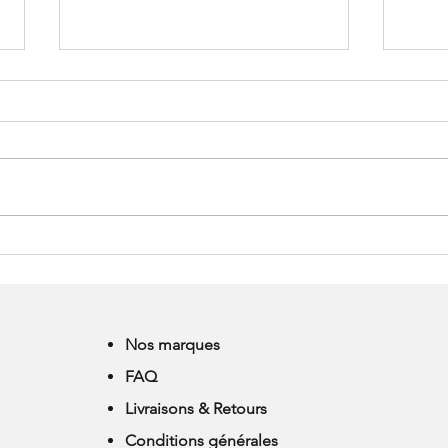
ATELIER "EQUILIBRE &
NOU
REEQUILIBRE" AVEC
NOT
NICOLAS DUPONT
Nos marques
FAQ
Livraisons & Retours
Conditions générales