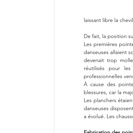
laissant libre la chevil
De fait, la position s
Les premières pointe
danseuses allaient s
devenait trop molle
réutilisés pour l
professionnelles vend
À cause des pointes
blessures, car la maj
Les planchers étaient
danseuses disposent 
a évolué. Les chauss
Fabrication des poin