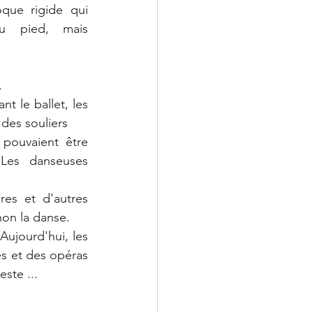
ue rigide qui 
u pied, mais 
.
 le ballet, les 
 des souliers
pouvaient être 
Les danseuses 
res et d'autres 
non la danse.  
Aujourd'hui, les 
s et des opéras 
ste ... 