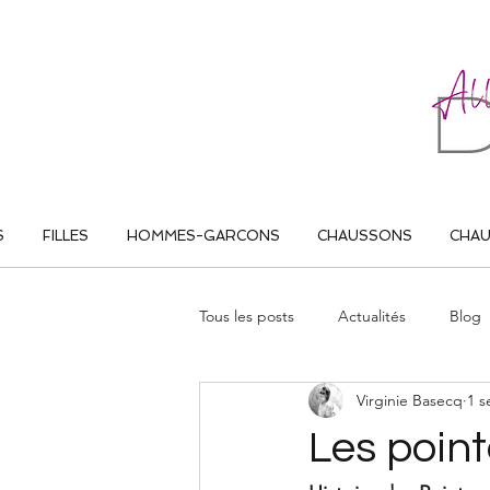
ALL THAT DANCE
S
FILLES
HOMMES-GARCONS
CHAUSSONS
CHA
Tous les posts
Actualités
Blog
Virginie Basecq
1 s
Les poin