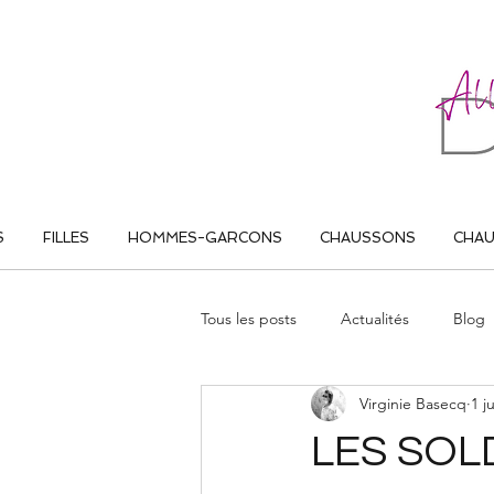
ALL THAT DANCE
S
FILLES
HOMMES-GARCONS
CHAUSSONS
CHA
Tous les posts
Actualités
Blog
Virginie Basecq
1 ju
LES SOLD