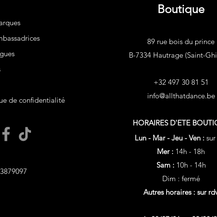
Boutique
arques
bassadrices
89 rue bois du prince
gues
B-7334 Hautrage (Saint-Ghis
s
+32 497 30 81 51
info@allthatdance.be
ue de confidentialité
HORAIRES D'ETE
BOUTI
Lun - Mar - Jeu - Ven :
sur
Mer :
14h - 18h
Sam :
10h - 14h
3879097
Dim : fermé
Autres horaires : sur rd