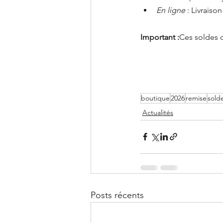
En ligne
 : Livraiso
Important :
Ces soldes d
boutique
2026
remise
sold
Actualités
Posts récents