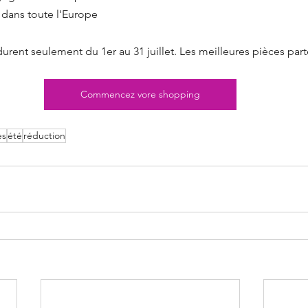
n dans toute l'Europe
urent seulement du 1er au 31 juillet. Les meilleures pièces parte
Commencez vore shopping
es
été
réduction