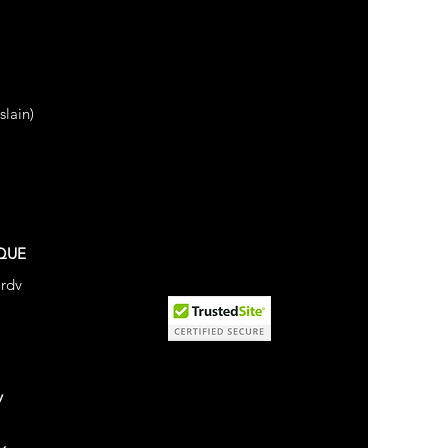
lain)
QUE
 rdv
v