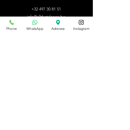
+32 497 30 81 51
info@allthatdance.be
Phone
WhatsApp
Adresse
Instagram
HORAIRES D'ETE
BOUTIQUE
Lun - Mar - Jeu - Ven :
sur rdv
Mer :
14h - 18h
Sam :
10h - 14h
Dim : fermé
Autres horaires : sur rdv
du 20/07/26 au 09/08/26
sur rdv unniquement
PRENDRE RDV