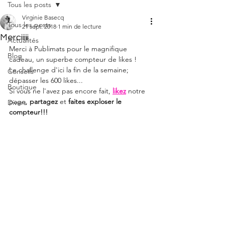
Tous les posts
Virginie Basecq
Tous les posts
21 sept. 2018
1 min de lecture
Merciiiii
Actualités
Merci à Publimats pour le magnifique 
Blog
cadeau, un superbe compteur de likes !
Le challenge d'ici la fin de la semaine; 
Conseils
dépasser les 600 likes...
Boutique
Si vous ne l'avez pas encore fait, 
likez
notre 
page, 
partagez
 et 
faites exploser le 
Divers
compteur!!!