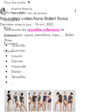
Tous les posts
Virginie Basecq
Tous les posts
9 avr. 2021
1 min de lecture
Nouvelles collections Ballet Rosa
Actualités
Dernière mise à jour :
14 oct. 2022
Blog
Découvrez les 
nouvelles collections
 de 
justaucorps, jupes, pantalons, tops, ... Ballet 
Conseils
Rosa : 
Boutique
Chantilly
Autriche
Divers
Louvre
Garnier
Imperiale
Etelan
Versailles
...