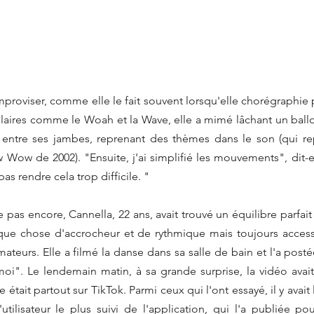
roviser, comme elle le fait souvent lorsqu'elle chorégraphie p
ires comme le Woah et la Wave, elle a mimé lâchant un ballo
nt entre ses jambes, reprenant des thèmes dans le son (qui r
 Wow de 2002). "Ensuite, j'ai simplifié les mouvements", dit-el
as rendre cela trop difficile. "
 pas encore, Cannella, 22 ans, avait trouvé un équilibre parfait p
que chose d'accrocheur et de rythmique mais toujours accessi
teurs. Elle a filmé la danse dans sa salle de bain et l'a posté
moi". Le lendemain matin, à sa grande surprise, la vidéo avait
se était partout sur TikTok. Parmi ceux qui l'ont essayé, il y avait
utilisateur le plus suivi de l'application, qui l'a publiée pou