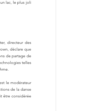
 lac, le plus joli 
r, directeur des 
rown, déclare que 
ons de partage de 
echnologies telles 
ithme.
 est le modérateur 
tions de la danse 
t être considérée 