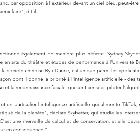
c, par opposition à l'extérieur devant un ciel bleu, peut-être un
ux faire", dit-il.
onctionne également de manière plus néfaste. Sydney Skybette
e en arts du théâtre et études de performance à l'Université B
à la société chinoise ByteDance, est unique parmi les applicati
açon dont il donne la priorité à l'intelligence artificielle - des t
e et la reconnaissance faciale, qui sont censées piloter l'algor
 en particulier l'intelligence artificielle qui alimente TikTok,
tiqué de la planète", déclare Skybetter, qui étudie les intersec
C'est une merveille de calcul et de conservation, et elle devrai
reur en conséquence."