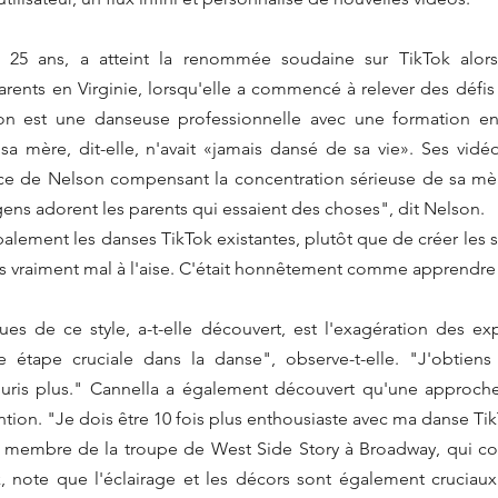
 25 ans, a atteint la renommée soudaine sur TikTok alors 
arents en Virginie, lorsqu'elle a commencé à relever des défis
n est une danseuse professionnelle avec une formation en b
a mère, dit-elle, n'avait «jamais dansé de sa vie». Ses vidéo
e de Nelson compensant la concentration sérieuse de sa mère 
gens adorent les parents qui essaient des choses", dit Nelson.
lement les danses TikTok existantes, plutôt que de créer les s
ues de ce style, a-t-elle découvert, est l'exagération des expr
e étape cruciale dans la danse", observe-t-elle. "J'obtiens 
uris plus." Cannella a également découvert qu'une approche
ntion. "Je dois être 10 fois plus enthousiaste avec ma danse TikT
s, membre de la troupe de West Side Story à Broadway, qui co
 note que l'éclairage et les décors sont également cruciaux.