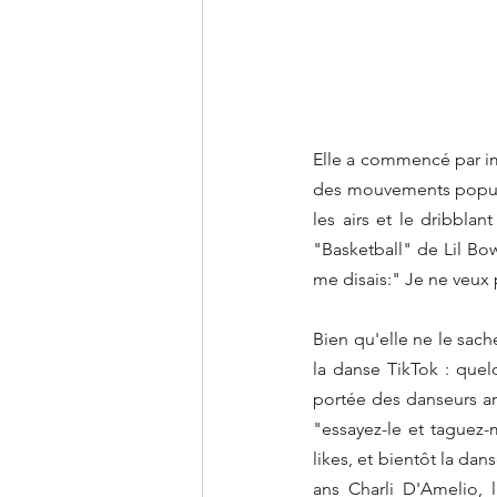
Elle a commencé par imp
des mouvements popula
les airs et le dribbla
"Basketball" de Lil Bow
me disais:" Je ne veux p
Bien qu'elle ne le sache
la danse TikTok : quel
portée des danseurs ama
"essayez-le et taguez-
likes, et bientôt la dan
ans Charli D'Amelio, l'