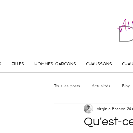
ALL THAT DANCE
S
FILLES
HOMMES-GARCONS
CHAUSSONS
CHA
Tous les posts
Actualités
Blog
Virginie Basecq
24 
Qu'est-c