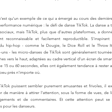
n'est qu'un exemple de ce qui a émergé au cours des derniè
rformance numérique : le défi de danse TikTok. La danse a to
 sociaux, mais TikTok, plus que d'autres plateformes, a donn
t reconnaissable et facilement reproductible. S'inspirant
u hip-hop - comme le Dougie, le Dice Roll et le Throw It
ns - les micro-danses de TikTok sont généralement tournées d
es vers le haut, adaptées au cadre vertical d'un écran de smar
e 15 ou 60 secondes, elles ont également tendance à rester a
 peu près n'importe où.
kTok puissent sembler purement amusantes et frivoles, il exi
r de manière à attirer l'attention, sous la forme de vues, de li
rgements et de commentaires. Et cette attention peut se t
s pour les danseurs.