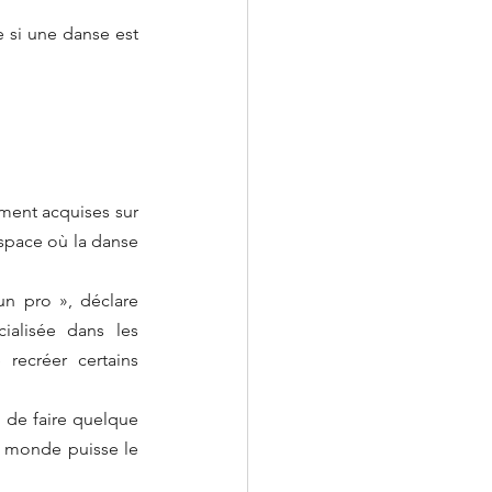
e si une danse est 
ent acquises sur 
space où la danse 
un pro », déclare 
ialisée dans les 
recréer certains 
 de faire quelque 
le monde puisse le 