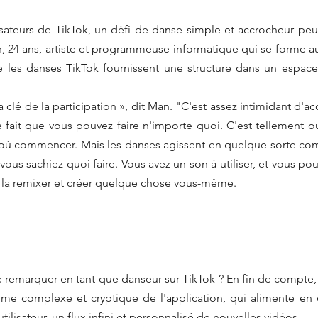
sateurs de TikTok, un défi de danse simple et accrocheur peut 
, 24 ans, artiste et programmeuse informatique qui se forme au
 les danses TikTok fournissent une structure dans un espace
a clé de la participation », dit Man. "C'est assez intimidant d'a
e fait que vous pouvez faire n'importe quoi. C'est tellement o
 où commencer. Mais les danses agissent en quelque sorte c
us sachiez quoi faire. Vous avez un son à utiliser, et vous pou
 la remixer et créer quelque chose vous-même.
re remarquer en tant que danseur sur TikTok ? En fin de compte, 
thme complexe et cryptique de l'application, qui alimente en
ilisateur, un flux infini et personnalisé de nouvelles vidéos.