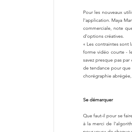
Pour les nouveaux utili
l'application. Maya Man
commerciale, note que
d'options créatives.
« Les contraintes sont l
forme vidéo courte - l
savez presque pas par
de tendance pour que vo
chorégraphie abrégée,
Se démarquer
Que faut-il pour se fai
à la merci de l'algori
pour vous» de chaque ut