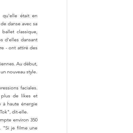
qu'elle était en 
 de danse avec sa 
allet classique, 
s d'elles dansant 
- ont attiré des 
iennes. Au début, 
se souvient-elle, « j'étais vraiment mal à l'aise. C'était honnêtement comme apprendre un nouveau style. 
essions faciales. 
plus de likes et 
 à haute énergie 
ok", dit-elle.
mpte environ 350 
 "Si je filme une 