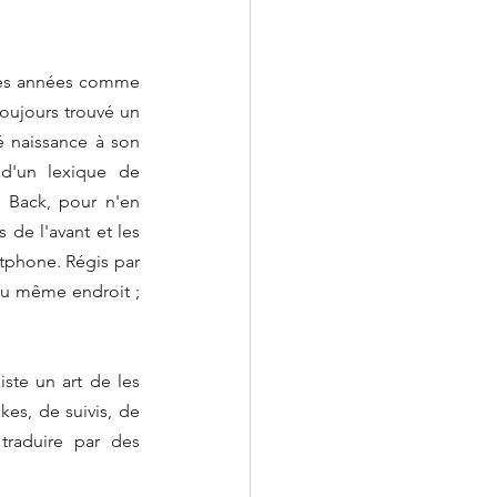
res années comme 
ujours trouvé un 
é naissance à son 
 d'un lexique de 
 Back, pour n'en 
e l'avant et les 
tphone. Régis par 
u même endroit ; 
ste un art de les 
kes, de suivis, de 
raduire par des 