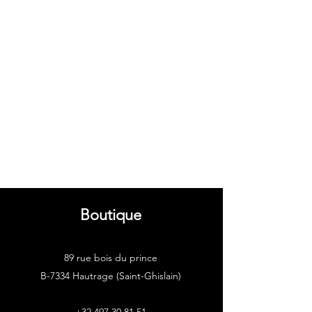
Boutique
89 rue bois du prince
B-7334 Hautrage (Saint-Ghislain)
+32 497 30 81 51