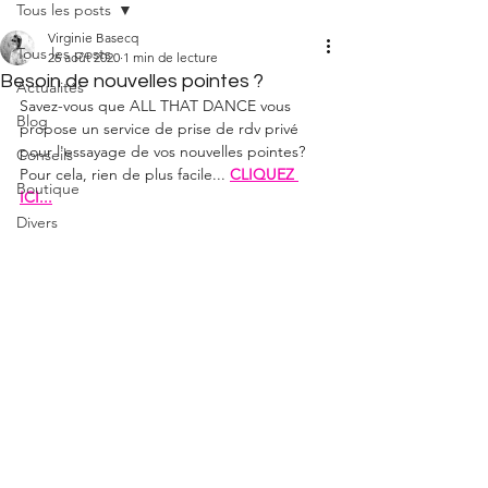
Tous les posts
Virginie Basecq
Tous les posts
26 août 2020
1 min de lecture
Besoin de nouvelles pointes ?
Actualités
Savez-vous que ALL THAT DANCE vous 
Blog
propose un service de prise de rdv privé 
pour l'essayage de vos nouvelles pointes?
Conseils
Pour cela, rien de plus facile... 
CLIQUEZ 
Boutique
ICI...
Divers