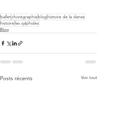
ballet
chorégraphie
blog
histoire de la danse
histoire
les sylphides
Blog
Voir tout
Posts récents