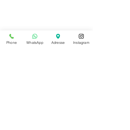
Phone
WhatsApp
Adresse
Instagram
Boutique
89 rue bois du prince
B-7334 Hautrage (Saint-Ghislain)