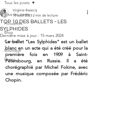
Tous les posts
Virginie Basecq
Tous les posts
10 août 2023
2 min de lecture
TOP 10 DES BALLETS - LES
Actualités
SYLPHIDES
Blog
Dernière mise à jour :
15 mars 2024
Conseils
Le ballet "Les Sylphides" est un ballet 
blanc en un acte qui a été créé pour la 
Boutique
première fois en 1909 à Saint-
Divers
Pétersbourg, en Russie. Il a été 
chorégraphié par Michel Fokine, avec 
une musique composée par Frédéric 
Chopin.