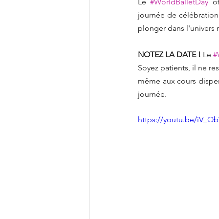
Le 
#WorldBalletDay
 o
journée de célébration
plonger dans l'univers
NOTEZ LA DATE !
 Le 
#
Soyez patients, il ne re
même aux cours dispensé
journée.
https://youtu.be/iV_O