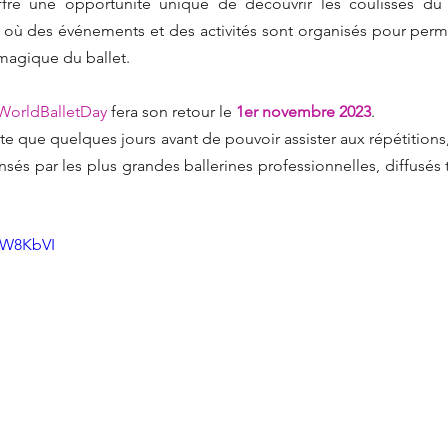
ffre une opportunité unique de découvrir les coulisses du b
 où des événements et des activités sont organisés pour perm
 magique du ballet.
WorldBalletDay
 fera son retour le 
1er novembre 2023
. 
ste que quelques jours avant de pouvoir assister aux répétitions
s par les plus grandes ballerines professionnelles, diffusés t
bW8KbVI