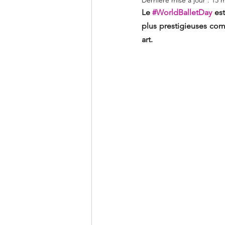
Dernière mise à jour :
15 m
Le 
#WorldBalletDay
 es
plus prestigieuses co
art.