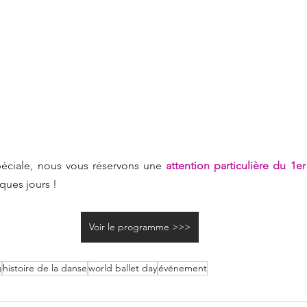
péciale, nous vous réservons une 
attention particulière du 1
ues jours !
Voir le programme >>>
g
histoire de la danse
world ballet day
événement