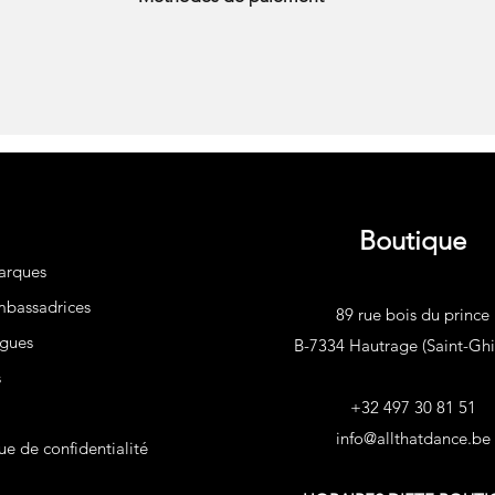
Boutique
arques
bassadrices
89 rue bois du prince
gues
B-7334 Hautrage (Saint-Ghis
s
+32 497 30 81 51
info@allthatdance.be
ue de confidentialité