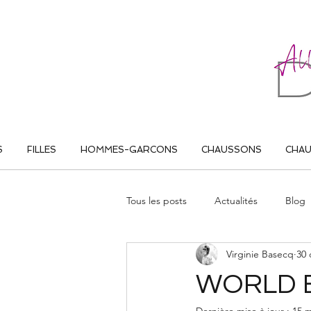
ALL THAT DANCE
S
FILLES
HOMMES-GARCONS
CHAUSSONS
CHA
Tous les posts
Actualités
Blog
Virginie Basecq
30 
WORLD 