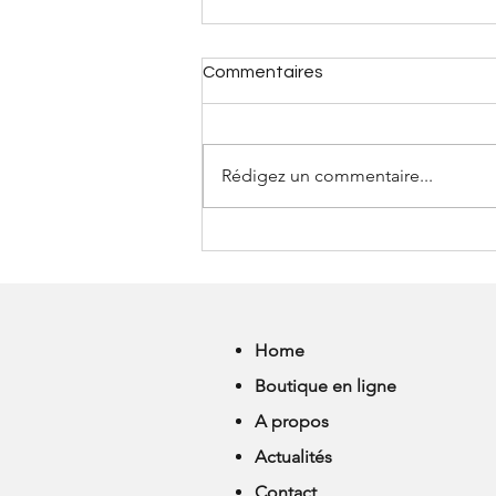
Commentaires
Rédigez un commentaire...
LES SOLDES D'ETE ONT LA :
JUSQU'A -70%
Home
Boutique en ligne
A propos
Actualités
Contact