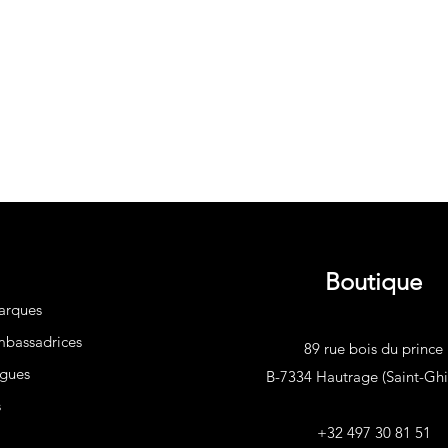
Boutique
arques
bassadrices
89 rue bois du prince
gues
B-7334 Hautrage (Saint-Ghis
s
+32 497 30 81 51