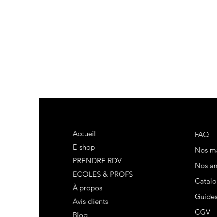
Accueil
FAQ
E-shop
Nos m
PRENDRE RDV
Nos am
ECOLES & PROFS
Catalo
À propos
Guide
Avis clients
CGV
Blog