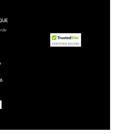
QUE
 rdv
v
26