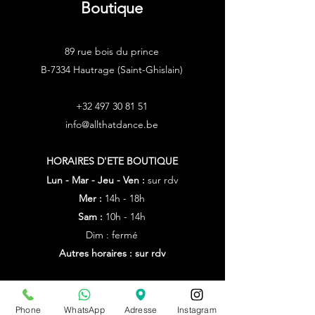
Boutique
89 rue bois du prince
B-7334 Hautrage (Saint-Ghislain)
+32 497 30 81 51
info@allthatdance.be
HORAIRES D'ETE
BOUTIQUE
Lun - Mar - Jeu - Ven :
sur rdv
Mer :
14h - 18h
Sam :
10h - 14h
Dim : fermé
Autres horaires : sur rdv
du 20/07/26 au 09/08/26
sur rdv unniquement
Phone
WhatsApp
Adresse
Instagram