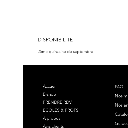
DISPONIBILITE
2ème quinzaine de septembre
Accueil
FAQ
E-shop
Nos m
PRENDRE RDV
Nos am
ECOLES & PROFS
Catalo
À propos
Guide
Avis clients