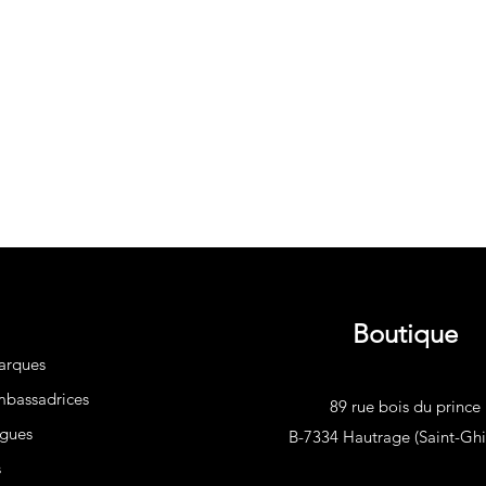
Boutique
arques
bassadrices
89 rue bois du prince
gues
B-7334 Hautrage (Saint-Ghis
s