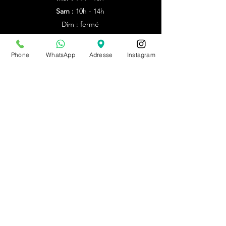
Sam :
10h - 14h
Dim : fermé
Autres horaires : sur rdv
Phone
WhatsApp
Adresse
Instagram
du 20/07/26 au 09/08/26
sur rdv unniquement
PRENDRE RDV
BE0543879097