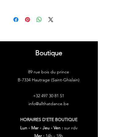
1 paire de pédilles
Disponible dans le courant de la
2ème quinzaine de septembre
ATTENTION : Cette marque taille
petit.
Nous vous conseillons de
prendre 1 taille en plus de votre
taille habituelle.
Boutique
89 rue bois du prince
B-7334 Hautrage (Saint-Ghislain)
+32 497 30 81 51
info@allthatdance.be
HORAIRES D'ETE
BOUTIQUE
Lun - Mar - Jeu - Ven :
sur rdv
Mer :
14h - 18h