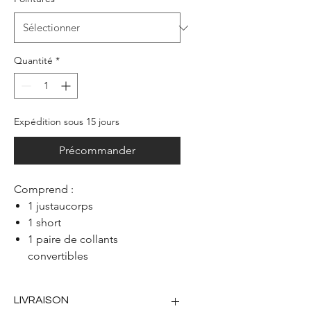
Quantité
*
Expédition sous 15 jours
Précommander
Comprend :
1 justaucorps
1 short
1 paire de collants
convertibles
1 paire de collants sans pied
1 paire de chaussons 1/2
LIVRAISON
pointe