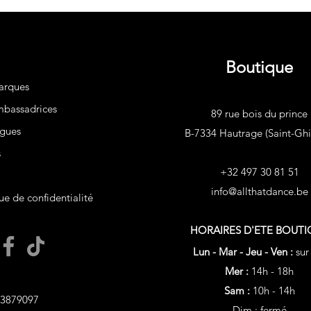
Boutique
arques
bassadrices
89 rue bois du prince
gues
B-7334 Hautrage (Saint-Ghis
s
+32 497 30 81 51
info@allthatdance.be
ue de confidentialité
HORAIRES D'ETE
BOUTI
Lun - Mar - Jeu - Ven :
sur
Mer :
14h - 18h
Sam :
10h - 14h
3879097
Dim : fermé