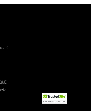
lain)
QUE
 rdv