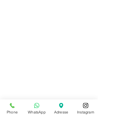
Appliquer
Appliquer
Disponibilité
Effacer
Disponibilité
Effacer
En stock
86
Appliquer
Appliquer
Trier par
Trier par
Phone
WhatsApp
Adresse
Instagram
Nous vous recommandons
Nouveautés
Prix : ordre croissant