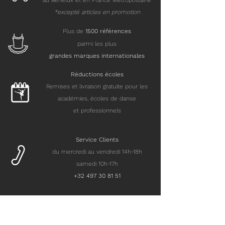
au Benelux et en France Métropolitaine
*excepté articles en promotion
Plus de
15
00 références
parmi les plus
grandes marques internationales
Réductions écoles
Remises et livraison gratuite pour les
académies, écoles de danse
et professionnels
Service Clients
du mercredi au vendredi 14h-18h
samedi 10h-17h
+32 497 30 81 51