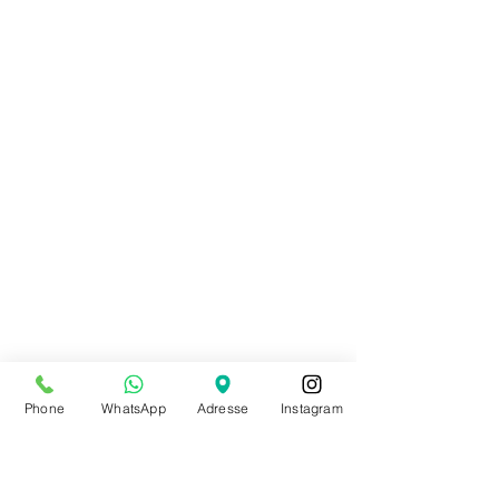
Chaussures de caractère SO DANCA
80,00 €
Chaussures de caractère SO DANCA
Achat immédiat
Précommande
Phone
WhatsApp
Adresse
Instagram