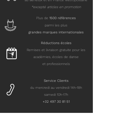
au Benelux et en France Métropolitaine
*excepté articles en promotion
Plus de
15
00 références
parmi les plus
grandes marques internationales
Réductions écoles
Remises et livraison gratuite pour les
académies, écoles de danse
et professionnels
Service Clients
du mercredi au vendredi 14h-18h
samedi 10h-17h
+32 497 30 81 51