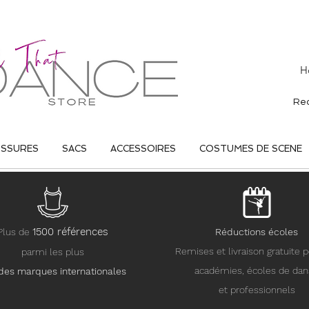
H
USSURES
SACS
ACCESSOIRES
COSTUMES DE SCENE
15
00 références
Plus de
Réductions écoles
Remises et livraison gratuite p
parmi les plus
académies, écoles de da
des marques internationales
et professionnels