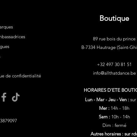
Boutique
arques
bassadrices
89 rue bois du prince
gues
B-7334 Hautrage (Saint-Ghis
s
+32 497 30 81 51
info@allthatdance.be
ue de confidentialité
HORAIRES D'ETE
BOUTI
Lun - Mar - Jeu - Ven :
sur
Mer :
14h - 18h
Sam :
10h - 14h
3879097
Dim : fermé
Autres horaires : sur rd