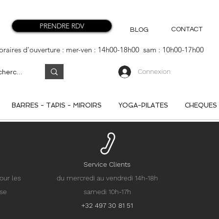
PRENDRE RDV
CONTACT
BLOG
oraires d'ouverture : mer-ven : 14h00-18h00 sam : 10h00-17h00
Connexion
BARRES - TAPIS - MIROIRS
YOGA-PILATES
CHEQUES
Service Clients
our les
du mercredi au vendredi 14h-18h
nse
samedi 10h-17h
+32 497 30 81 51