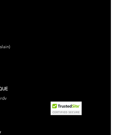
lain)
QUE
 rdv
v