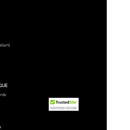
lain)
QUE
 rdv
v