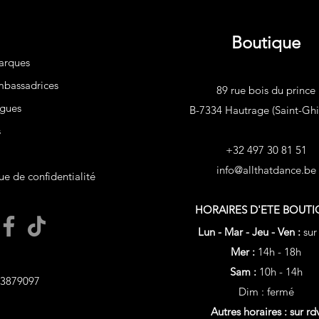
Boutique
arques
bassadrices
89 rue bois du prince
gues
B-7334 Hautrage (Saint-Ghis
s
+32 497 30 81 51
info@allthatdance.be
ue de confidentialité
HORAIRES D'ETE
BOUTI
Lun - Mar - Jeu - Ven :
sur
Mer :
14h - 18h
Sam :
10h - 14h
3879097
Dim : fermé
Autres horaires : sur rd