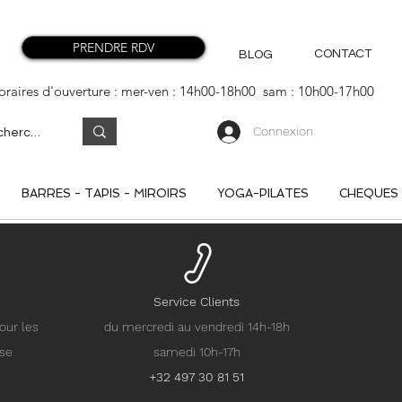
PRENDRE RDV
CONTACT
BLOG
oraires d'ouverture : mer-ven : 14h00-18h00 sam : 10h00-17h00
Connexion
BARRES - TAPIS - MIROIRS
YOGA-PILATES
CHEQUES
Service Clients
our les
du mercredi au vendredi 14h-18h
nse
samedi 10h-17h
+32 497 30 81 51