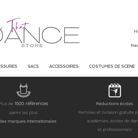
H
USSURES
SACS
ACCESSOIRES
COSTUMES DE SCENE
15
00 références
Plus de
Réductions écoles
Remises et livraison gratuite p
parmi les plus
académies, écoles de da
des marques internationales
et professionnels