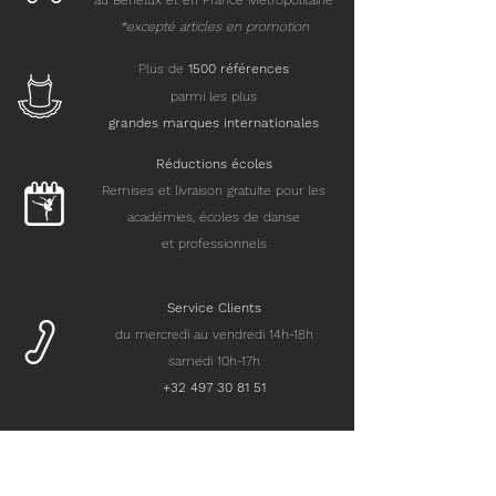
au Benelux et en France Métropolitaine
*excepté articles en promotion
Plus de
15
00 références
parmi les plus
grandes marques internationales
Réductions écoles
Remises et livraison gratuite pour les
académies, écoles de danse
et professionnels
Service Clients
du mercredi au vendredi 14h-18h
samedi 10h-17h
+32 497 30 81 51