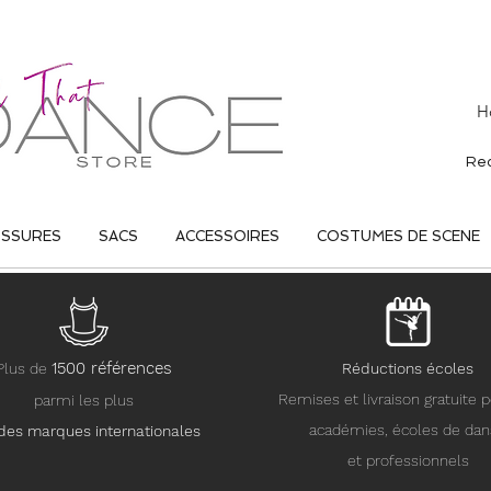
H
USSURES
SACS
ACCESSOIRES
COSTUMES DE SCENE
15
00 références
Plus de
Réductions écoles
Remises et livraison gratuite p
parmi les plus
académies, écoles de da
des marques internationales
et professionnels