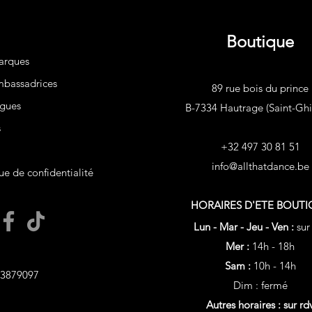
Boutique
arques
bassadrices
89 rue bois du prince
gues
B-7334 Hautrage (Saint-Ghis
s
+32 497 30 81 51
info@allthatdance.be
ue de confidentialité
HORAIRES D'ETE
BOUTI
Lun - Mar - Jeu - Ven :
sur
Mer :
14h - 18h
Sam :
10h - 14h
3879097
Dim : fermé
Autres horaires : sur rd