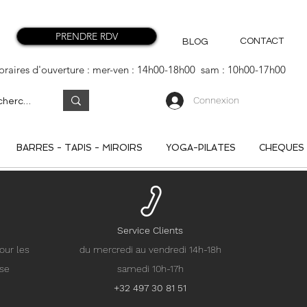
PRENDRE RDV
CONTACT
BLOG
oraires d'ouverture : mer-ven : 14h00-18h00 sam : 10h00-17h00
Connexion
BARRES - TAPIS - MIROIRS
YOGA-PILATES
CHEQUES
Service Clients
our les
du mercredi au vendredi 14h-18h
nse
samedi 10h-17h
+32 497 30 81 51