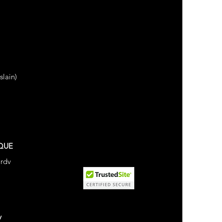
lain)
QUE
 rdv
v