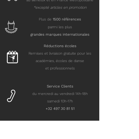
au Benelux et en France Métropolitaine
*excepté articles en promotion
Plus de
15
00 références
parmi les plus
grandes marques internationales
Réductions écoles
Remises et livraison gratuite pour les
académies, écoles de danse
et professionnels
Service Clients
du mercredi au vendredi 14h-18h
samedi 10h-17h
+32 497 30 81 51