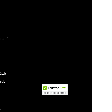
lain)
QUE
 rdv
v