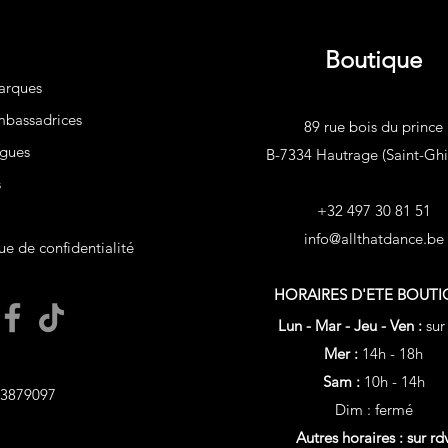
Boutique
arques
bassadrices
89 rue bois du prince
gues
B-7334 Hautrage (Saint-Ghis
s
+32 497 30 81 51
info@allthatdance.be
ue de confidentialité
HORAIRES D'ETE
BOUTI
Lun - Mar - Jeu - Ven :
sur
Mer :
14h - 18h
Sam :
10h - 14h
3879097
Dim : fermé
Autres horaires : sur rd