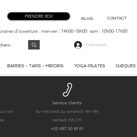
PRENDRE RDV
CONTACT
BLOG
oraires d'ouverture : mer-ven : 14h00-18h00 sam : 10h00-17h00
Connexion
BARRES - TAPIS - MIROIRS
YOGA-PILATES
CHEQUES
Service Clients
our les
du mercredi au vendredi 14h-18h
nse
samedi 10h-17h
+32 497 30 81 51