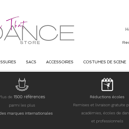
H
USSURES
SACS
ACCESSOIRES
COSTUMES DE SCENE
15
00 références
Plus de
Réductions écoles
Remises et livraison gratuite p
parmi les plus
académies, écoles de da
des marques internationales
et professionnels