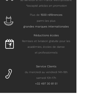
au Benelux et en France Métropolitaine
*excepté articles en promotion
Plus de
15
00 références
parmi les plus
grandes marques internationales
Réductions écoles
Remises et livraison gratuite pour les
académies, écoles de danse
et professionnels
Service Clients
du mercredi au vendredi 14h-18h
samedi 10h-17h
+32 497 30 81 51