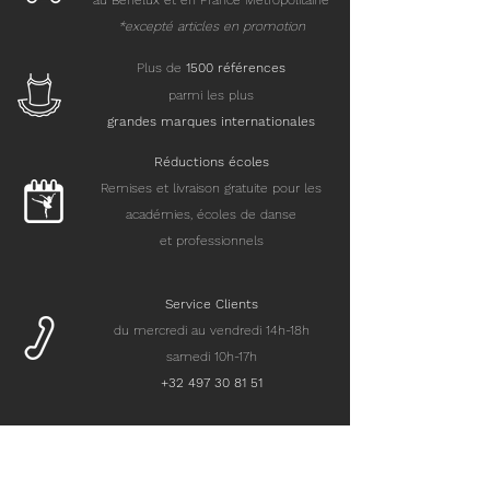
au Benelux et en France Métropolitaine
*excepté articles en promotion
Plus de
15
00 références
parmi les plus
grandes marques internationales
Réductions écoles
Remises et livraison gratuite pour les
académies, écoles de danse
et professionnels
Service Clients
du mercredi au vendredi 14h-18h
samedi 10h-17h
+32 497 30 81 51