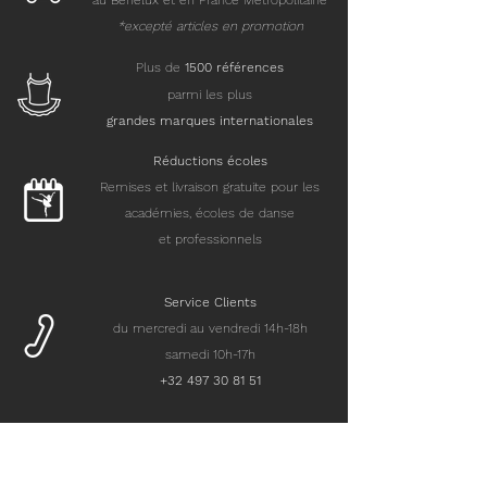
au Benelux et en France Métropolitaine
*excepté articles en promotion
Plus de
15
00 références
parmi les plus
grandes marques internationales
Réductions écoles
Remises et livraison gratuite pour les
académies, écoles de danse
et professionnels
Service Clients
du mercredi au vendredi 14h-18h
samedi 10h-17h
+32 497 30 81 51