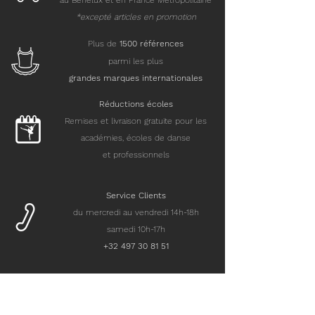
au Benelux et en France Métropolitaine
*excepté articles en promotion
Plus de
15
00 références
parmi les plus
grandes marques internationales
Réductions écoles
Remises et livraison gratuite pour les
académies, écoles de danse
et professionnels
Service Clients
du mercredi au vendredi 14h-18h
samedi 10h-17h
+32 497 30 81 51