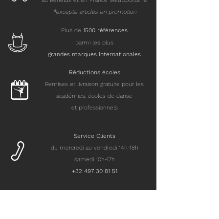
au Benelux et en France Métropolitaine
*excepté articles en promotion
Plus de
15
00 références
parmi les plus
grandes marques internationales
Réductions écoles
Remises et livraison gratuite pour les
académies, écoles de danse
et professionnels
Service Clients
du mercredi au vendredi 14h-18h
samedi 10h-17h
+32 497 30 81 51