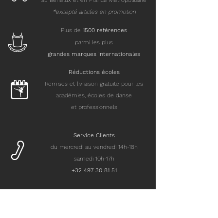
au Benelux et en France Métropolitaine
*excepté articles en promotion
Plus de
15
00 références
parmi les plus
grandes marques internationales
Réductions écoles
Remises et livraison gratuite pour les
académies, écoles de danse
et professionnels
Service Clients
du mercredi au vendredi 14h-18h
samedi 10h-17h
+32 497 30 81 51