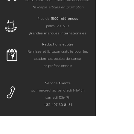
au Benelux et en France Métropolitaine
*excepté articles en promotion
Plus de
15
00 références
parmi les plus
grandes marques internationales
Réductions écoles
Remises et livraison gratuite pour les
académies, écoles de danse
et professionnels
Service Clients
du mercredi au vendredi 14h-18h
samedi 10h-17h
+32 497 30 81 51