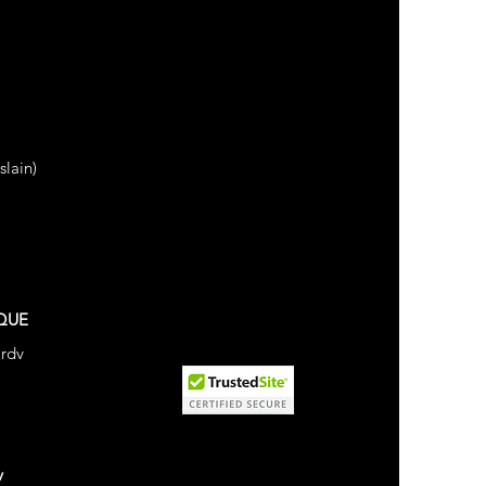
lain)
QUE
 rdv
v