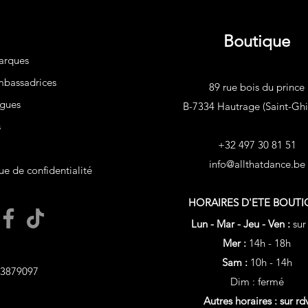
Boutique
arques
bassadrices
89 rue bois du prince
gues
B-7334 Hautrage (Saint-Ghis
s
+32 497 30 81 51
info@allthatdance.be
ue de confidentialité
HORAIRES D'ETE
BOUTI
Lun - Mar - Jeu - Ven :
sur
Mer :
14h - 18h
Sam :
10h - 14h
3879097
Dim : fermé
Autres horaires : sur rd