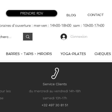
PRENDRE RDV
CONTACT
BLOG
oraires d'ouverture : mer-ven : 14h00-18h00 sam : 10h00-17h00
Connexion
BARRES - TAPIS - MIROIRS
YOGA-PILATES
CHEQUES
Service Clients
our les
du mercredi au vendredi 14h-18h
nse
samedi 10h-17h
+32 497 30 81 51