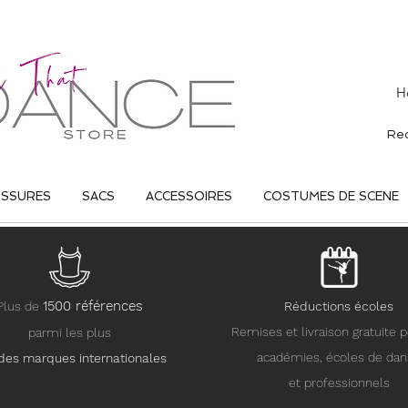
H
USSURES
SACS
ACCESSOIRES
COSTUMES DE SCENE
15
00 références
Plus de
Réductions écoles
Remises et livraison gratuite p
parmi les plus
académies, écoles de da
des marques internationales
et professionnels