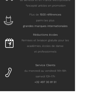
au Benelux et en France Métropolitaine
*excepté articles en promotion
Plus de
15
00 références
parmi les plus
grandes marques internationales
Réductions écoles
Remises et livraison gratuite pour les
académies, écoles de danse
et professionnels
Service Clients
du mercredi au vendredi 14h-18h
samedi 10h-17h
+32 497 30 81 51